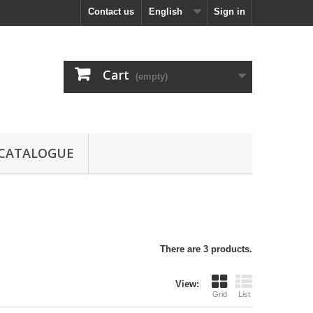
Contact us
English
Sign in
Cart
(empty)
CATALOGUE
There are 3 products.
View:
Grid
List