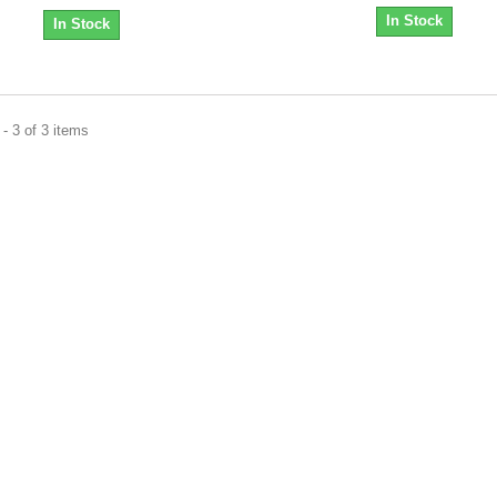
In Stock
In Stock
- 3 of 3 items