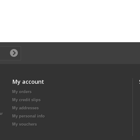
My account
My orders
My credit slips
My addresses
ur
My personal info
My vouchers