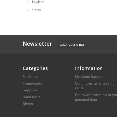
Hygiène
Spray
Newsletter
Categories
Information
Machines
Mentions légales
Frame parts
Conditions générales de
vente
Supplies
Policy of protection of yo
Hand tools
personal data
Divers