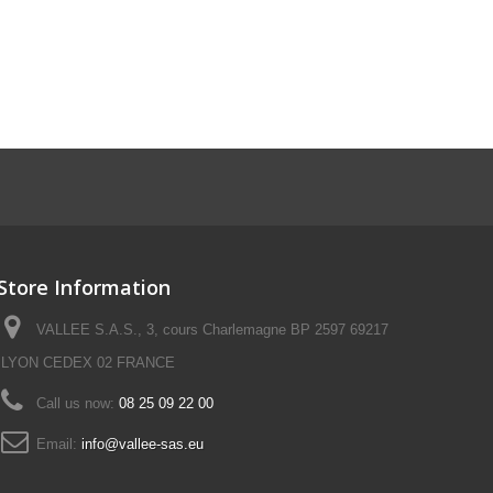
Store Information
VALLEE S.A.S., 3, cours Charlemagne BP 2597 69217
LYON CEDEX 02 FRANCE
Call us now:
08 25 09 22 00
Email:
info@vallee-sas.eu